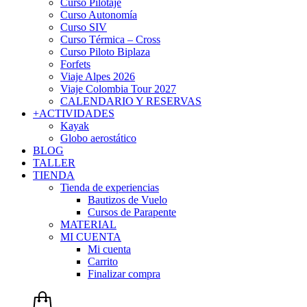
Curso Pilotaje
Curso Autonomía
Curso SIV
Curso Térmica – Cross
Curso Piloto Biplaza
Forfets
Viaje Alpes 2026
Viaje Colombia Tour 2027
CALENDARIO Y RESERVAS
+ACTIVIDADES
Kayak
Globo aerostático
BLOG
TALLER
TIENDA
Tienda de experiencias
Bautizos de Vuelo
Cursos de Parapente
MATERIAL
MI CUENTA
Mi cuenta
Carrito
Finalizar compra