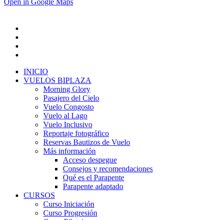
Open in Google Maps
INICIO
VUELOS BIPLAZA
Morning Glory
Pasajero del Cielo
Vuelo Congosto
Vuelo al Lago
Vuelo Inclusivo
Reportaje fotográfico
Reservas Bautizos de Vuelo
Más información
Acceso despegue
Consejos y recomendaciones
Qué es el Parapente
Parapente adaptado
CURSOS
Curso Iniciación
Curso Progresión