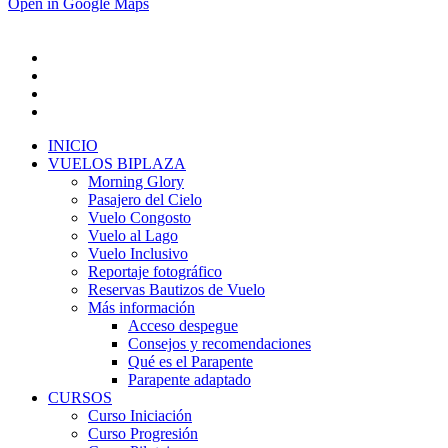
Open in Google Maps
INICIO
VUELOS BIPLAZA
Morning Glory
Pasajero del Cielo
Vuelo Congosto
Vuelo al Lago
Vuelo Inclusivo
Reportaje fotográfico
Reservas Bautizos de Vuelo
Más información
Acceso despegue
Consejos y recomendaciones
Qué es el Parapente
Parapente adaptado
CURSOS
Curso Iniciación
Curso Progresión