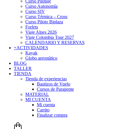
Curso Pilotaje
Curso Autonomía
Curso SIV
Curso Térmica – Cross
Curso Piloto Biplaza
Forfets
Viaje Alpes 2026
Viaje Colombia Tour 2027
CALENDARIO Y RESERVAS
+ACTIVIDADES
Kayak
Globo aerostático
BLOG
TALLER
TIENDA
Tienda de experiencias
Bautizos de Vuelo
Cursos de Parapente
MATERIAL
MI CUENTA
Mi cuenta
Carrito
Finalizar compra