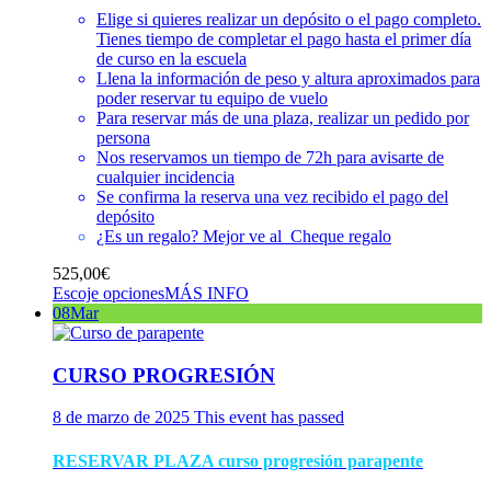
Elige si quieres realizar un depósito o el pago completo.
Tienes tiempo de completar el pago hasta el primer día
de curso en la escuela
Llena la información de peso y altura aproximados para
poder reservar tu equipo de vuelo
Para reservar más de una plaza, realizar un pedido por
persona
Nos reservamos un tiempo de 72h para avisarte de
cualquier incidencia
Se confirma la reserva una vez recibido el pago del
depósito
¿Es un regalo? Mejor ve al
Cheque regalo
525,00
€
Escoje opciones
MÁS INFO
08
Mar
CURSO PROGRESIÓN
8 de marzo de 2025
This event has passed
RESERVAR PLAZA curso progresión parapente