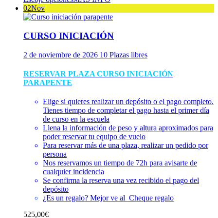
se
02
Nov
pueden
elegir
en
CURSO INICIACIÓN
la
página
2 de noviembre de 2026
10 Plazas libres
de
producto
RESERVAR PLAZA CURSO INICIACIÓN
PARAPENTE
Elige si quieres realizar un depósito o el pago completo.
Tienes tiempo de completar el pago hasta el primer día
de curso en la escuela
Llena la información de peso y altura aproximados para
poder reservar tu equipo de vuelo
Para reservar más de una plaza, realizar un pedido por
persona
Nos reservamos un tiempo de 72h para avisarte de
cualquier incidencia
Se confirma la reserva una vez recibido el pago del
depósito
¿Es un regalo? Mejor ve al
Cheque regalo
525,00
€