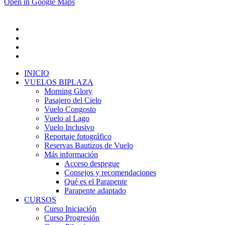
Open in Google Maps
INICIO
VUELOS BIPLAZA
Morning Glory
Pasajero del Cielo
Vuelo Congosto
Vuelo al Lago
Vuelo Inclusivo
Reportaje fotográfico
Reservas Bautizos de Vuelo
Más información
Acceso despegue
Consejos y recomendaciones
Qué es el Parapente
Parapente adaptado
CURSOS
Curso Iniciación
Curso Progresión