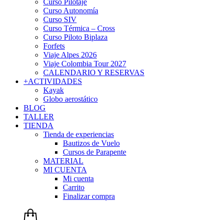
Curso Pilotaje
Curso Autonomía
Curso SIV
Curso Térmica – Cross
Curso Piloto Biplaza
Forfets
Viaje Alpes 2026
Viaje Colombia Tour 2027
CALENDARIO Y RESERVAS
+ACTIVIDADES
Kayak
Globo aerostático
BLOG
TALLER
TIENDA
Tienda de experiencias
Bautizos de Vuelo
Cursos de Parapente
MATERIAL
MI CUENTA
Mi cuenta
Carrito
Finalizar compra