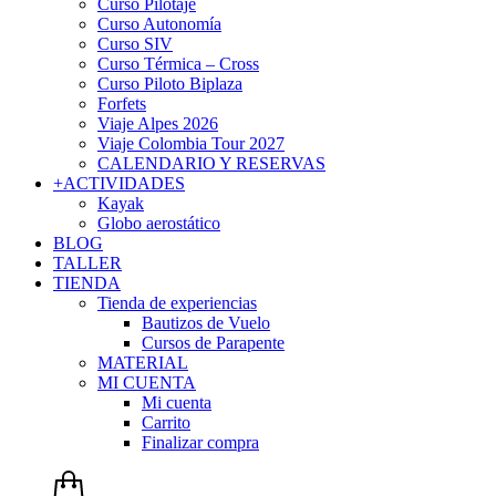
Curso Pilotaje
Curso Autonomía
Curso SIV
Curso Térmica – Cross
Curso Piloto Biplaza
Forfets
Viaje Alpes 2026
Viaje Colombia Tour 2027
CALENDARIO Y RESERVAS
+ACTIVIDADES
Kayak
Globo aerostático
BLOG
TALLER
TIENDA
Tienda de experiencias
Bautizos de Vuelo
Cursos de Parapente
MATERIAL
MI CUENTA
Mi cuenta
Carrito
Finalizar compra