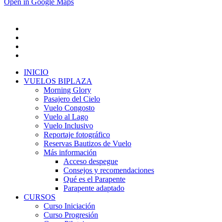
Open in Google Maps
INICIO
VUELOS BIPLAZA
Morning Glory
Pasajero del Cielo
Vuelo Congosto
Vuelo al Lago
Vuelo Inclusivo
Reportaje fotográfico
Reservas Bautizos de Vuelo
Más información
Acceso despegue
Consejos y recomendaciones
Qué es el Parapente
Parapente adaptado
CURSOS
Curso Iniciación
Curso Progresión