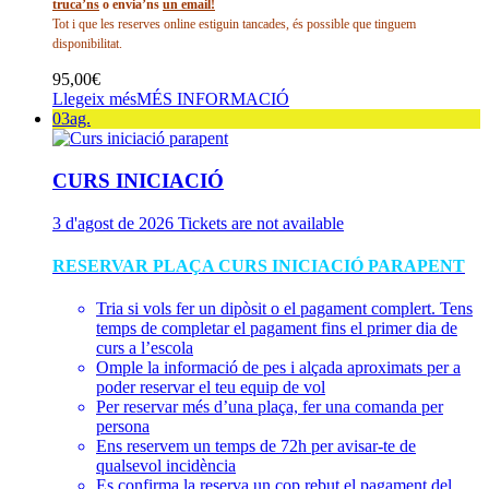
truca’ns
o envia’ns
un email!
Tot i que les reserves online estiguin tancades, és possible que tinguem
disponibilitat.
95,00
€
Llegeix més
MÉS INFORMACIÓ
03
ag.
CURS INICIACIÓ
3 d'agost de 2026
Tickets are not available
RESERVAR PLAÇA CURS INICIACIÓ PARAPENT
Tria si vols fer un dipòsit o el pagament complert. Tens
temps de completar el pagament fins el primer dia de
curs a l’escola
Omple la informació de pes i alçada aproximats per a
poder reservar el teu equip de vol
Per reservar més d’una plaça, fer una comanda per
persona
Ens reservem un temps de 72h per avisar-te de
qualsevol incidència
Es confirma la reserva un cop rebut el pagament del