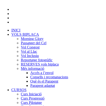
INICI
VOLS BIPLAÇA
Morning Glory
Passatger del Cel
Vol Congost
Vol al Llac
Vol Inclusiu
Reportatge fotogràfic
RESERVES vols biplaça
Més informació
Accés a l’envol
Consells i recomanacions
Què és el Parapent
Parapent adaptat
CURSOS
Curs Iniciació
Curs Progressió
Curs Pilotatge