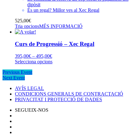
dipòsit
És un regal? Millor ves al
Xec Regal
525,00
€
Tria opcions
MÉS INFORMACIÓ
Curs de Progressió – Xec Regal
Interval
395,00
€
–
495,00
€
de
Aquest
Selecciona opcions
preus:
producte
Previous Event
395,00€
té
Next Event
a
diverses
495,00€
variants.
AVÍS LEGAL
Les
CONDICIONS GENERALS DE CONTRACTACIÓ
opcions
PRIVACITAT I PROTECCIÓ DE DADES
es
poden
SEGUEIX-NOS
triar
a
la
pàgina
del