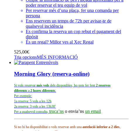
poder reservar el teu equip de vol
Per reservar més d’una plaça, fer una comanda per
persona
Ens reservem un temps de 72h per avisar-te de
qualsevol incidència
Es confirma la reserva un cop rebut el pagament del
dipòsit
És un regal? Millor ves al
Xec Regal
525,00
€
Tria opcions
MÉS INFORMACIÓ
Morning Glory (reserva-online)
Si vols reservar
més vols
dels disponibles, ho pots fer fent
2 reserves
diferents
a
2 hores diferents
.
Per exemple:
1a reserva: 5 vols a les 12h
2a reserva: 3 vols a les 13h30′
truca’ns
o envia’ns
un email
Per a qualsevol consulta,
Si no hi ha disponibilitat o vols reservar amb una
antelació inferior a 2 dies
,