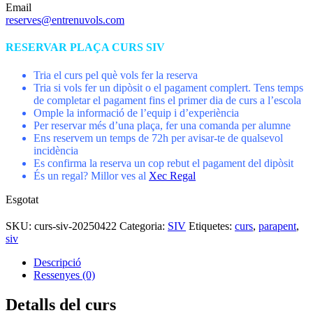
Email
reserves@entrenuvols.com
RESERVAR PLAÇA CURS SIV
Tria el curs pel què vols fer la reserva
Tria si vols fer un dipòsit o el pagament complert. Tens temps
de completar el pagament fins el primer dia de curs a l’escola
Omple la informació de l’equip i d’experiència
Per reservar més d’una plaça, fer una comanda per alumne
Ens reservem un temps de 72h per avisar-te de qualsevol
incidència
Es confirma la reserva un cop rebut el pagament del dipòsit
És un regal? Millor ves al
Xec Regal
Esgotat
SKU:
curs-siv-20250422
Categoria:
SIV
Etiquetes:
curs
,
parapent
,
siv
Descripció
Ressenyes (0)
Detalls del curs