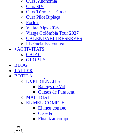
Curs Autonomia
Curs SIV
Curs Tèrmica – Cross
Curs Pilot Biplaça
Forfets
Viatge Alps 2026
Viatge Colòmbia Tour 2027
CALENDARI I RESERVES
Llicència Federativa
+ACTIVITATS
CAIAC
GLOBUS
BLOG
TALLER
BOTIGA
EXPERIÈNCIES
Bateigs de Vol
Cursos de Parapent
MATERIAL
EL MEU COMPTE
El meu compte
Cistella
Finalitzar compra