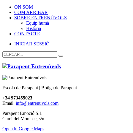
ON SOM
COM ARRIBAR
SOBRE ENTRENÚVOLS
Equip humà
Història
CONTACTE
INICIAR SESSIÓ
Escola de Parapent | Botiga de Parapent
+34 973455023
Email:
info@entrenuvols.com
Parapent Emoció S.L.
Camí del Montsec, s/n
Open in Google Maps