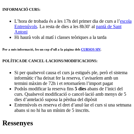
INFORMACIÓ CURS:
L’hora de trobada és a les 17h del primer dia de curs a l’
escola
Entrenúvols
. La resta de dies a les 8h30′ al
pantà de Sant
Antoni
Hi haurà vols al matí i classes teòriques a la tarda
Per a més informació, fes un cop d’ull a la pàgina dels
CURSOS SIV
.
POLÍTICA DE CANCEL·LACIONS/MODIFICACIONS:
Si per qualsevol causa el curs ja estigués ple, però el sistema
informàtic t’ha deixat fer la reserva, t’avisaríem amb un
termini màxim de 72h i et retornaríem l’import pagat
Podràs modificar la reserva fins
5 dies
abans de l’inici del
curs. Qualsevol modificació o cancel·lació amb menys de 5
dies d’antelació suposa la pèrdua del dipòsit
Entrenúvols es reserva el dret d’anul·lar el curs si una setmana
abans si no hi ha un mínim de 5 inscrits.
Ressenyes