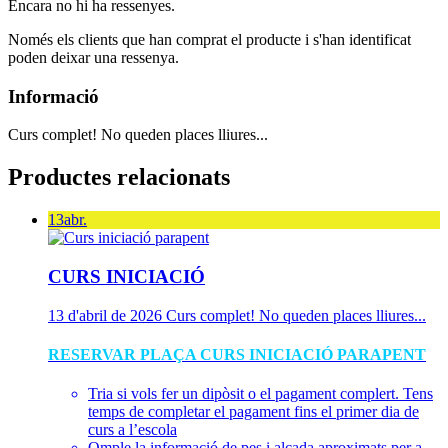
Encara no hi ha ressenyes.
Només els clients que han comprat el producte i s'han identificat
poden deixar una ressenya.
Informació
Curs complet! No queden places lliures...
Productes relacionats
13
abr.
CURS INICIACIÓ
13 d'abril de 2026
Curs complet! No queden places lliures...
RESERVAR PLAÇA CURS INICIACIÓ PARAPENT
Tria si vols fer un dipòsit o el pagament complert. Tens
temps de completar el pagament fins el primer dia de
curs a l’escola
Omple la informació de pes i alçada aproximats per a