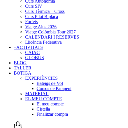
Curs Autonomia
Curs SIV
Curs Tèrmica – Cross
Curs Pilot Biplaça
Forfets
Viatge Alps 2026
Viatge Colòmbia Tour 2027
CALENDARI I RESERVES
Llicència Federativa
+ACTIVITATS
CAIAC
GLOBUS
BLOG
TALLER
BOTIGA
EXPERIÈNCIES
Bateigs de Vol
Cursos de Parapent
MATERIAL
EL MEU COMPTE
El meu compte
Cistella
Finalitzar compra