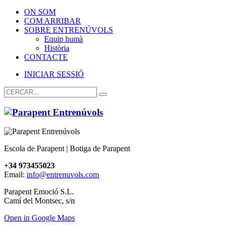
ON SOM
COM ARRIBAR
SOBRE ENTRENÚVOLS
Equip humà
Història
CONTACTE
INICIAR SESSIÓ
Escola de Parapent | Botiga de Parapent
+34 973455023
Email:
info@entrenuvols.com
Parapent Emoció S.L.
Camí del Montsec, s/n
Open in Google Maps