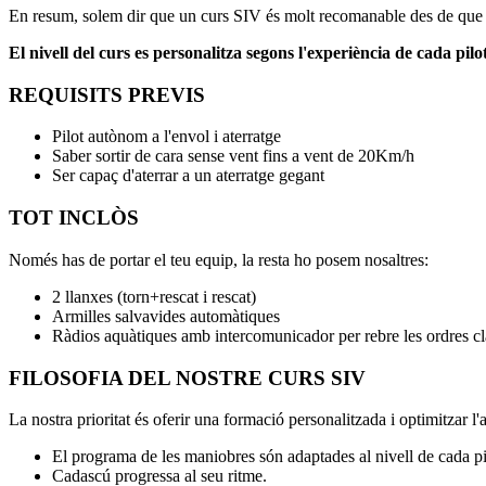
En resum, solem dir que un curs SIV és molt recomanable des de que 
El nivell del curs es personalitza segons l'experiència de cada pilo
REQUISITS PREVIS
Pilot autònom a l'envol i aterratge
Saber sortir de cara sense vent fins a vent de 20Km/h
Ser capaç d'aterrar a un aterratge gegant
TOT INCLÒS
Només has de portar el teu equip, la resta ho posem nosaltres:
2 llanxes (torn+rescat i rescat)
Armilles salvavides automàtiques
Ràdios aquàtiques amb intercomunicador per rebre les ordres cl
FILOSOFIA DEL NOSTRE CURS SIV
La nostra prioritat és oferir una formació personalitzada i optimitzar l'
El programa de les maniobres són adaptades al nivell de cada pil
Cadascú progressa al seu ritme.