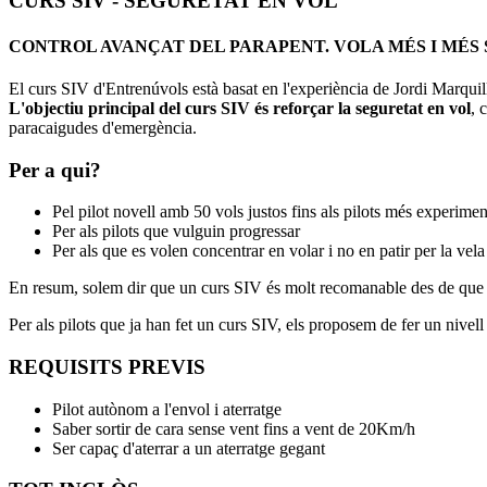
CURS SIV - SEGURETAT EN VOL
CONTROL AVANÇAT DEL PARAPENT. VOLA MÉS I MÉS 
El curs SIV d'Entrenúvols està basat en l'experiència de Jordi Marqui
L'objectiu principal del curs SIV és reforçar la seguretat en vol
, 
paracaigudes d'emergència.
Per a qui?
Pel pilot novell amb 50 vols justos fins als pilots més experimen
Per als pilots que vulguin progressar
Per als que es volen concentrar en volar i no en patir per la vela
En resum, solem dir que un curs SIV és molt recomanable des de que 
Per als pilots que ja han fet un curs SIV, els proposem de fer un nivell
REQUISITS PREVIS
Pilot autònom a l'envol i aterratge
Saber sortir de cara sense vent fins a vent de 20Km/h
Ser capaç d'aterrar a un aterratge gegant