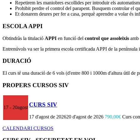
Repetirem les maniobres escollides per introduir els automatisme
Prohibit perdre el control del parapent. Busquem controlar el qu
Et donarem deures per fer a casa, perquè aprendre a volar és inf
ESCOLA APPI
Obtindràs la titulació
APPI
en funció del
control que assoleixis
amb e
Entrenúvols va ser la primera escola certificada APPI de la península 
DURACIÓ
El curs té una duració de 6 vols (d'entre 800 i 1000m d'altura útil de 
PROPERS CURSOS SIV
CURS SIV
17 - 20
agost
17 d'agost de 2026
20 d'agost de 2026
790,00
€
Curs com
CALENDARI CURSOS