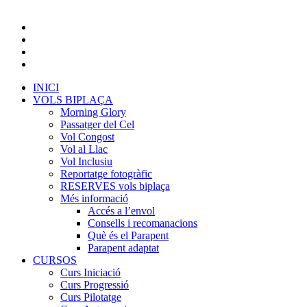
INICI
VOLS BIPLAÇA
Morning Glory
Passatger del Cel
Vol Congost
Vol al Llac
Vol Inclusiu
Reportatge fotogràfic
RESERVES vols biplaça
Més informació
Accés a l’envol
Consells i recomanacions
Què és el Parapent
Parapent adaptat
CURSOS
Curs Iniciació
Curs Progressió
Curs Pilotatge