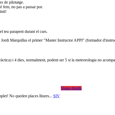
s de pilotatge.
è fem, no pas a passar por.
init!
l teu parapent durant el curs.
i Jordi Marquillas el primer "Master Instructor APPI" (formador d'instruc
pràctica) i 4 dies, normalment, podent ser 5 si la meteorologia no acomp
Veure detalls
plet! No queden places lliures...
SIV