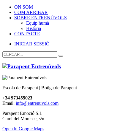
ON SOM
COM ARRIBAR
SOBRE ENTRENÚVOLS
Equip humà
Història
CONTACTE
INICIAR SESSIÓ
Escola de Parapent | Botiga de Parapent
+34 973455023
Email:
info@entrenuvols.com
Parapent Emoció S.L.
Camí del Montsec, s/n
Open in Google Maps