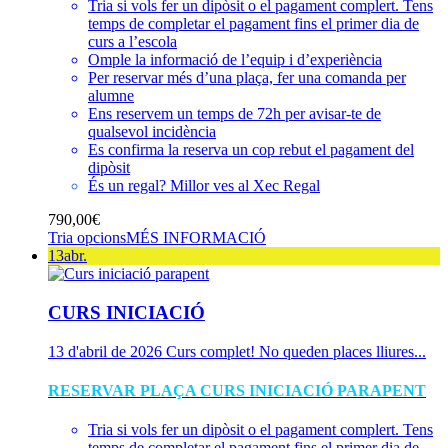
Tria si vols fer un dipòsit o el pagament complert. Tens
temps de completar el pagament fins el primer dia de
curs a l’escola
Omple la informació de l’equip i d’experiència
Per reservar més d’una plaça, fer una comanda per
alumne
Ens reservem un temps de 72h per avisar-te de
qualsevol incidència
Es confirma la reserva un cop rebut el pagament del
dipòsit
És un regal? Millor ves al
Xec Regal
790,00
€
Tria opcions
MÉS INFORMACIÓ
13
abr.
CURS INICIACIÓ
13 d'abril de 2026
Curs complet! No queden places lliures...
RESERVAR PLAÇA CURS INICIACIÓ PARAPENT
Tria si vols fer un dipòsit o el pagament complert. Tens
temps de completar el pagament fins el primer dia de