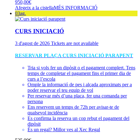
950,00
€
Afegeix a la cistella
MÉS INFORMACIÓ
03
ag.
CURS INICIACIÓ
3 d'agost de 2026
Tickets are not available
RESERVAR PLAÇA CURS INICIACIÓ PARAPENT
Tria si vols fer un dipòsit o el pagament complert. Tens
temps de completar el pagament fins el primer dia de
curs a l’escola
Omple la informació de pes i alçada aproximats per a
poder reservar el teu equip de vol
Per reservar més d’una plaça, fer una comanda per
persona
Ens reservem un temps de 72h per avisar-te de
qualsevol incidència
Es confirma la reserva un cop rebut el pagament del
dipòsit
És un regal? Millor ves al
Xec Regal