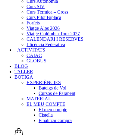
Curs Autonomia
Curs SIV
Curs Tèrmica – Cross
Curs Pilot Biplaça
Forfets
Viatge Alps 2026
Viatge Colòmbia Tour 2027
CALENDARI I RESERVES
Llicència Federativa
+ACTIVITATS
CAIAC
GLOBUS
BLOG
TALLER
BOTIGA
EXPERIÈNCIES
Bateigs de Vol
Cursos de Parapent
MATERIAL
EL MEU COMPTE
El meu compte
Cistella
Finalitzar compra