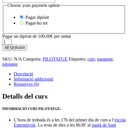
Choose your payment option
Pagar dipòsit
Pagar-ho tot
Pagar un dipòsit de
100,00
€
per unitat
quantitat
de
RESERVAR
CURS
PILOTATGE
SKU:
N/A
Categoria:
PILOTATGE
Etiquetes:
curs
,
parapent
,
pilotatge
Descripció
Informació addicional
Ressenyes (0)
Detalls del curs
INFORMACIÓ CURS PILOTATGE:
L’hora de trobada és a les 17h del primer dia de curs a l’
escola
Entrenúvols
. La resta de dies a les 8h30′ al
pantà de Sant