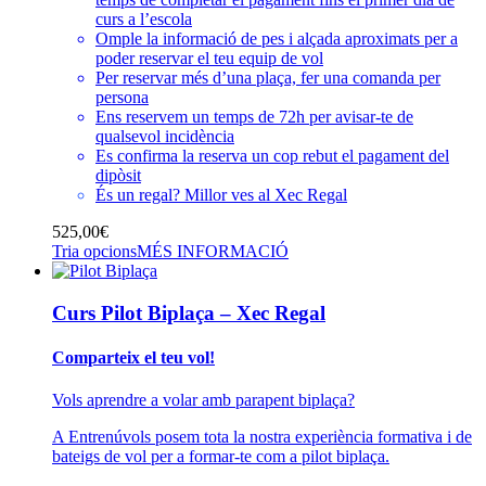
curs a l’escola
Omple la informació de pes i alçada aproximats per a
poder reservar el teu equip de vol
Per reservar més d’una plaça, fer una comanda per
persona
Ens reservem un temps de 72h per avisar-te de
qualsevol incidència
Es confirma la reserva un cop rebut el pagament del
dipòsit
És un regal? Millor ves al
Xec Regal
525,00
€
Tria opcions
MÉS INFORMACIÓ
Curs Pilot Biplaça – Xec Regal
Comparteix el teu vol!
Vols aprendre a volar amb parapent biplaça?
A Entrenúvols posem tota la nostra experiència formativa i de
bateigs de vol per a formar-te com a pilot biplaça.