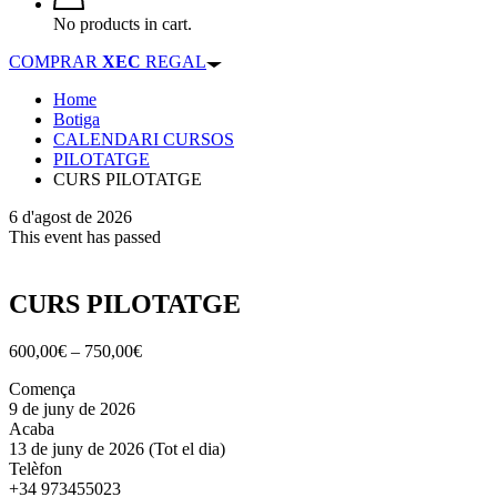
No products in cart.
COMPRAR
XEC
REGAL
Home
Botiga
CALENDARI CURSOS
PILOTATGE
CURS PILOTATGE
6 d'agost de 2026
This event has passed
CURS PILOTATGE
Interval
600,00
€
–
750,00
€
de
Comença
preus:
9 de juny de 2026
600,00€
Acaba
a
13 de juny de 2026
(Tot el dia)
750,00€
Telèfon
+34 973455023