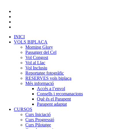
INICI
VOLS BIPLAÇA
Morning Glory
Passatger del Cel
Vol Congost
Vol al Llac
Vol Inclusiu
Reportatge fotogràfic
RESERVES vols biplaça
Més informació
Accés a l’envol
Consells i recomanacions
Què és el Parapent
Parapent adaptat
CURSOS
Curs Iniciació
Curs Progressió
Curs Pilotatge