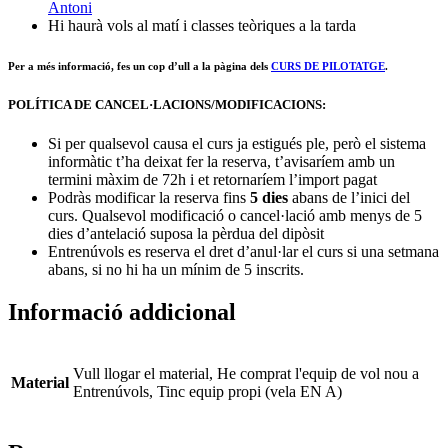
Antoni
Hi haurà vols al matí i classes teòriques a la tarda
Per a més informació, fes un cop d’ull a la pàgina dels
CURS DE PILOTATGE
.
POLÍTICA DE CANCEL·LACIONS/MODIFICACIONS:
Si per qualsevol causa el curs ja estigués ple, però el sistema
informàtic t’ha deixat fer la reserva, t’avisaríem amb un
termini màxim de 72h i et retornaríem l’import pagat
Podràs modificar la reserva fins
5 dies
abans de l’inici del
curs. Qualsevol modificació o cancel·lació amb menys de 5
dies d’antelació suposa la pèrdua del dipòsit
Entrenúvols es reserva el dret d’anul·lar el curs si una setmana
abans, si no hi ha un mínim de 5 inscrits.
Informació addicional
Vull llogar el material, He comprat l'equip de vol nou a
Material
Entrenúvols, Tinc equip propi (vela EN A)