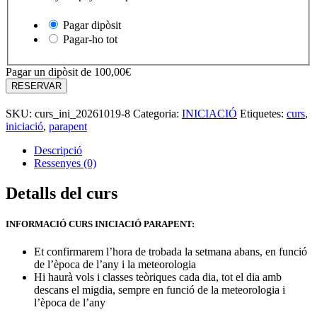
Pagar dipòsit
Pagar-ho tot
Pagar un dipòsit de
100,00
€
quantitat
RESERVAR
de
CURS
SKU:
curs_ini_20261019-8
Categoria:
INICIACIÓ
Etiquetes:
curs
,
INICIACIÓ
iniciació
,
parapent
Descripció
Ressenyes (0)
Detalls del curs
INFORMACIÓ CURS INICIACIÓ PARAPENT:
Et confirmarem l’hora de trobada la setmana abans, en funció
de l’època de l’any i la meteorologia
Hi haurà vols i classes teòriques cada dia, tot el dia amb
descans el migdia, sempre en funció de la meteorologia i
l’època de l’any