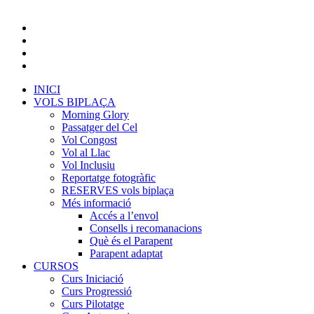
INICI
VOLS BIPLAÇA
Morning Glory
Passatger del Cel
Vol Congost
Vol al Llac
Vol Inclusiu
Reportatge fotogràfic
RESERVES vols biplaça
Més informació
Accés a l’envol
Consells i recomanacions
Què és el Parapent
Parapent adaptat
CURSOS
Curs Iniciació
Curs Progressió
Curs Pilotatge