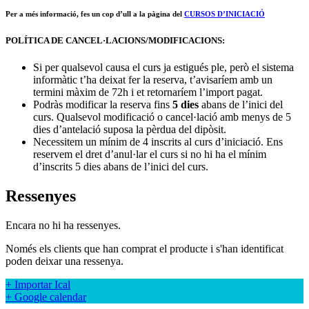
Per a més informació, fes un cop d’ull a la pàgina del
CURSOS D’INICIACIÓ
POLÍTICA DE CANCEL·LACIONS/MODIFICACIONS:
Si per qualsevol causa el curs ja estigués ple, però el sistema
informàtic t’ha deixat fer la reserva, t’avisaríem amb un
termini màxim de 72h i et retornaríem l’import pagat.
Podràs modificar la reserva fins
5 dies
abans de l’inici del
curs. Qualsevol modificació o cancel·lació amb menys de 5
dies d’antelació suposa la pèrdua del dipòsit.
Necessitem un mínim de 4 inscrits al curs d’iniciació. Ens
reservem el dret d’anul·lar el curs si no hi ha el mínim
d’inscrits 5 dies abans de l’inici del curs.
Ressenyes
Encara no hi ha ressenyes.
Només els clients que han comprat el producte i s'han identificat
poden deixar una ressenya.
+ Importar Ical
+ Google calendar