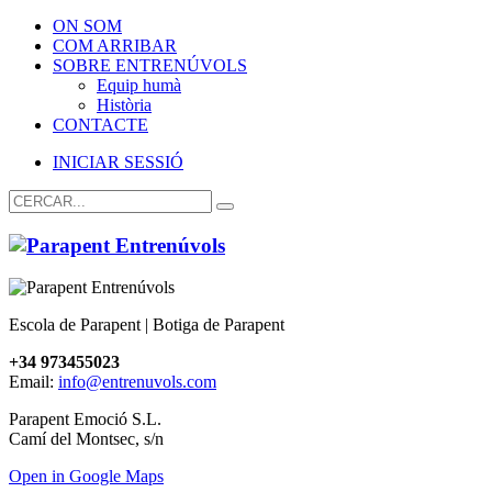
ON SOM
COM ARRIBAR
SOBRE ENTRENÚVOLS
Equip humà
Història
CONTACTE
INICIAR SESSIÓ
Escola de Parapent | Botiga de Parapent
+34 973455023
Email:
info@entrenuvols.com
Parapent Emoció S.L.
Camí del Montsec, s/n
Open in Google Maps