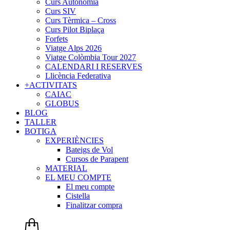
Curs Autonomia
Curs SIV
Curs Tèrmica – Cross
Curs Pilot Biplaça
Forfets
Viatge Alps 2026
Viatge Colòmbia Tour 2027
CALENDARI I RESERVES
Llicència Federativa
+ACTIVITATS
CAIAC
GLOBUS
BLOG
TALLER
BOTIGA
EXPERIÈNCIES
Bateigs de Vol
Cursos de Parapent
MATERIAL
EL MEU COMPTE
El meu compte
Cistella
Finalitzar compra