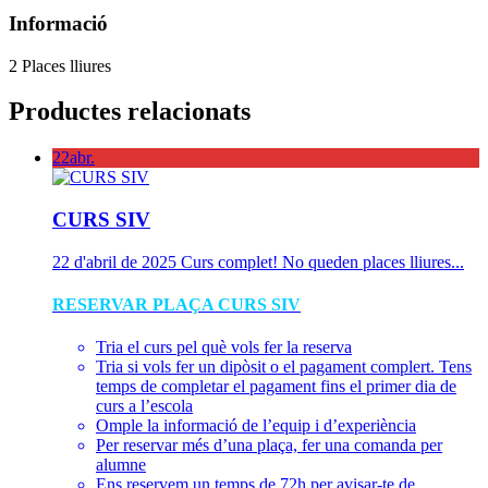
Informació
2 Places lliures
Productes relacionats
22
abr.
CURS SIV
22 d'abril de 2025
Curs complet! No queden places lliures...
RESERVAR PLAÇA CURS SIV
Tria el curs pel què vols fer la reserva
Tria si vols fer un dipòsit o el pagament complert. Tens
temps de completar el pagament fins el primer dia de
curs a l’escola
Omple la informació de l’equip i d’experiència
Per reservar més d’una plaça, fer una comanda per
alumne
Ens reservem un temps de 72h per avisar-te de