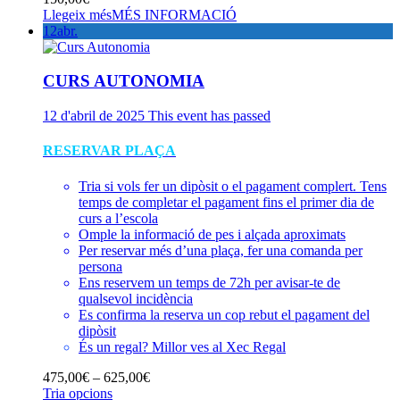
Llegeix més
MÉS INFORMACIÓ
12
abr.
CURS AUTONOMIA
12 d'abril de 2025
This event has passed
RESERVAR PLAÇA
Tria si vols fer un dipòsit o el pagament complert. Tens
temps de completar el pagament fins el primer dia de
curs a l’escola
Omple la informació de pes i alçada aproximats
Per reservar més d’una plaça, fer una comanda per
persona
Ens reservem un temps de 72h per avisar-te de
qualsevol incidència
Es confirma la reserva un cop rebut el pagament del
dipòsit
És un regal? Millor ves al
Xec Regal
Interval
475,00
€
–
625,00
€
Aquest
de
Tria opcions