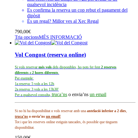
qualsevol incidència
Es confirma la reserva un cop rebut el pagament del
dipòsit
És un regal? Millor ves al
Xec Regal
790,00
€
Tria opcions
MÉS INFORMACIÓ
Vol Congost (reserva online)
Si vols reservar
més vols
dels disponibles, ho pots fer fent
2 reserves
diferents
a
2 hores diferents
.
Per exemple:
1a reserva: 5 vols a les 12h
2a reserva: 3 vols a les 13h30′
truca’ns
o envia’ns
un email
Per a qualsevol consulta,
Si no hi ha disponibilitat o vols reservar amb una
antelació inferior a 2 dies
,
truca’ns
o envia’ns
un email!
Tot i que les reserves online estiguin tancades, és possible que tinguem
disponibilitat.
150,00
€